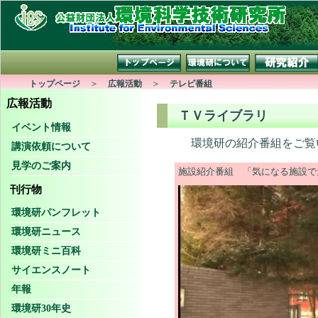
＞
＞
トップページ
広報活動
テレビ番組
広報活動
ＴＶライブラリ
イベント情報
環境研の紹介番組をご覧
講演依頼について
見学のご案内
施設紹介番組 「気になる施設で
刊行物
環境研パンフレット
環境研ニュース
環境研ミニ百科
サイエンスノート
年報
環境研30年史