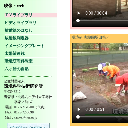
映像・web
ＴＶライブラリ
ビデオライブラリ
放射線のはなし
環境研 実験圃場田植え
放射線測定器
イメージングプレート
太陽望遠鏡
環境研理科教室
六ヶ所の自然
公益財団法人
環境科学技術研究所
〒039-3212
青森県上北郡六ヶ所村大字尾駮
字家ノ前1-7
電話 : 0175-71-1200（代表）
FAX : 0175-72-3690
Mail : kanken@ies.or.jp